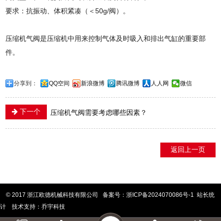
要求：抗振动、体积紧凑（＜50g/阀）。
压缩机气阀是压缩机中用来控制气体及时吸入和排出气缸的重要部
件。
分享到：
QQ空间
新浪微博
腾讯微博
人人网
微信
下一个
压缩机气阀需要考虑哪些因素？
返回上一页
© 2017 浙江欧德机械科技有限公司
备案号：
浙ICP备2024070086号-1
站长统
计
技术支持：
乔宇科技