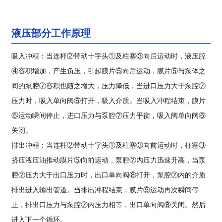
液压部分工作原理
吸入冲程：当连杆②带动十字头①及柱塞③向后运动时，液压腔
④容积增加，产生负压，引起膜片⑤向后运动，膜片⑤与泵体之
间的泵腔⑦容积也随之增大，压力降低，当进口压力大于泵腔⑦
压力时，吸入单向阀⑥打开，吸入介质。当吸入冲程结束，膜片
⑤运动瞬间停止，进口压力与泵腔⑦压力平衡，吸入阀单向阀⑥
关闭。
排出冲程：当连杆②带动十字头①及柱塞③向前运动时，柱塞③
挤压液压油推动膜片⑤向前运动，泵腔⑦内压力迅速升高，当泵
腔⑦压力大于出口压力时，出口单向阀⑧打开，泵腔⑦内的介质
排出进入输出管道。当排出冲程结束，膜片⑤运动再次瞬间停
止，排出口压力与泵腔⑦内压力相等，出口单向阀⑧关闭。然后
进入下一个循环。