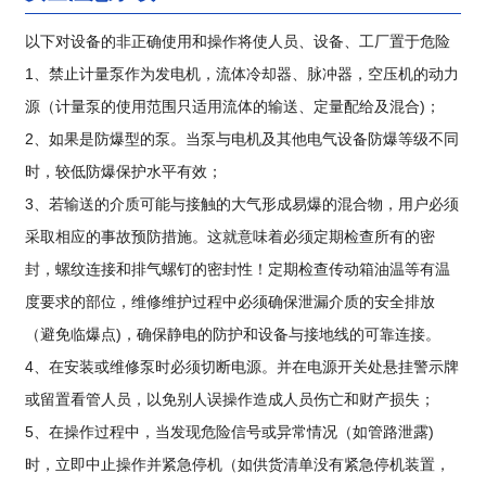
以下对设备的非正确使用和操作将使人员、设备、工厂置于危险
1、禁止计量泵作为发电机，流体冷却器、脉冲器，空压机的动力
源（计量泵的使用范围只适用流体的输送、定量配给及混合)；
2、如果是防爆型的泵。当泵与电机及其他电气设备防爆等级不同
时，较低防爆保护水平有效；
3、若输送的介质可能与接触的大气形成易爆的混合物，用户必须
采取相应的事故预防措施。这就意味着必须定期检查所有的密
封，螺纹连接和排气螺钉的密封性！定期检查传动箱油温等有温
度要求的部位，维修维护过程中必须确保泄漏介质的安全排放
（避免临爆点)，确保静电的防护和设备与接地线的可靠连接。
4、在安装或维修泵时必须切断电源。并在电源开关处悬挂警示牌
或留置看管人员，以免别人误操作造成人员伤亡和财产损失；
5、在操作过程中，当发现危险信号或异常情况（如管路泄露)
时，立即中止操作并紧急停机（如供货清单没有紧急停机装置，